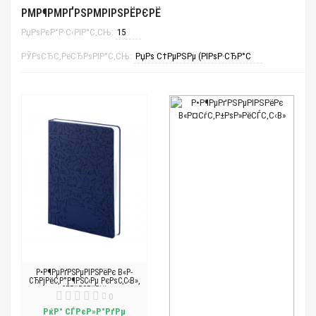
РΜР¶РΜРҐРЅРΜРІРЅРЁРЄРЁ
РџРѕРєР°Р·С‹РІР°С‚СЊ:
РЎРѕСЂС‚РёСЂРѕРІР°С‚СЊ:
Р•Р¶РµРґРЅРµРІРЅРёРє В«Р­
СЂРјРёС‚Р°Р¶РЅС‹Рµ РєРѕС‚С‹В»,
СЃРёРЅРёР№
0
РќР° СЃРєР»Р°РґРµ