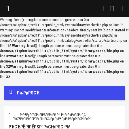
Warning: fread(): Length parameter must be greater than 0 in
/home/a/a1spbm1e/red111.ru/public_html/system/library/cache/file.php on line 32
Warning: Cannot modify header information - headers already sent by (output started at
/home/a/a1spbm1e/red111.ru/public_html/system/library/cache/file.php:32) in
/home/a/a1spbm1e/red111.ru/public_html/catalog/controller/startup/startup.php on
line 165
Warning
: fread(): Length parameter must be greater than 0 in
/home/a/a1spbm1e/red111.ru/public_html/system/library/cache/file.php
on
line
32
Warning
: fread(): Length parameter must be greater than 0 in
/home/a/a1spbm1e/red111.ru/public_html/system/library/cache/file.php
on
line
32
Warning
: fread(): Length parameter must be greater than 0 in
/home/a/a1spbm1e/red111.ru/public_html/system/library/cache/file.php
on
line
32
РњРµРЅСЋ
Р•Р¶РµРґРЅРµРІРЅРёРєРё Рё Р±Р»РѕРєРЅРѕС‚С‹
РћСЂРёРіРёРЅР°Р»СЊРЅС‹Рµ РµР¶РµРґРЅРµРІРЅРёРєРё
РЋСЂРЁРІРЁРЅР°Р»СЊРЅС‹РΜ