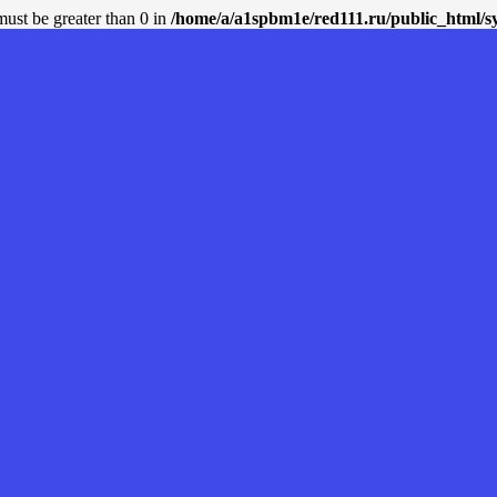
must be greater than 0 in
/home/a/a1spbm1e/red111.ru/public_html/sys