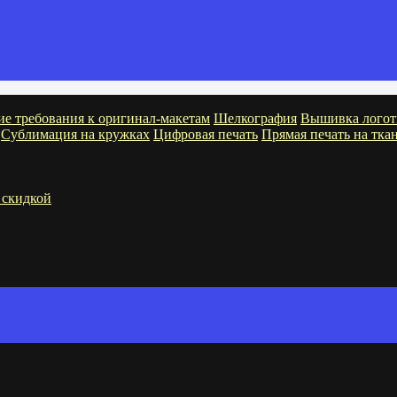
ие требования к оригинал-макетам
Шелкография
Вышивка логот
Сублимация на кружках
Цифровая печать
Прямая печать на тка
 скидкой