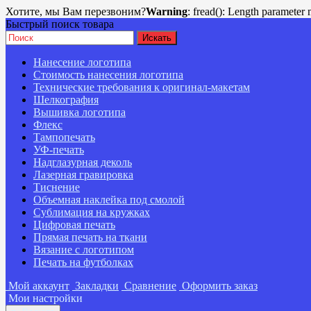
Хотите, мы Вам перезвоним?
Warning
: fread(): Length parameter 
Быстрый поиск товара
Нанесение логотипа
Стоимость нанесения логотипа
Технические требования к оригинал-макетам
Шелкография
Вышивка логотипа
Флекс
Тампопечать
УФ-печать
Надглазурная деколь
Лазерная гравировка
Тиснение
Объемная наклейка под смолой
Сублимация на кружках
Цифровая печать
Прямая печать на ткани
Вязание с логотипом
Печать на футболках
Мой аккаунт
Закладки
Сравнение
Оформить заказ
Мои настройки