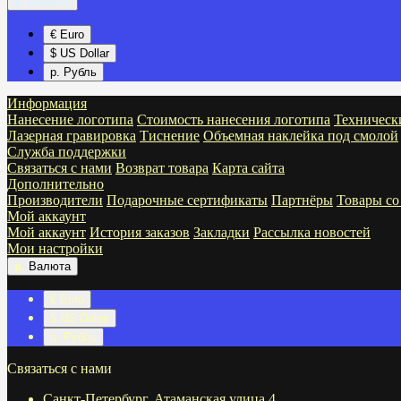
р.
Валюта
€ Euro
$ US Dollar
р. Рубль
Информация
Нанесение логотипа
Стоимость нанесения логотипа
Техническ
Лазерная гравировка
Тиснение
Объемная наклейка под смолой
Служба поддержки
Связаться с нами
Возврат товара
Карта сайта
Дополнительно
Производители
Подарочные сертификаты
Партнёры
Товары со
Мой аккаунт
Мой аккаунт
История заказов
Закладки
Рассылка новостей
Мои настройки
р.
Валюта
€ Euro
$ US Dollar
р. Рубль
Связаться с нами
Санкт-Петербург, Атаманская улица 4