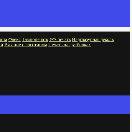
ипа
Флекс
Тампопечать
УФ-печать
Надглазурная деколь
ни
Вязание с логотипом
Печать на футболках