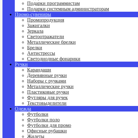
Подарки программистам
Подарки системным администраторам
Промо-сувениры
Промопродукция
Зажигалки
Зеркала
Светоотражатели
Металлические брелки
Брелки
Антистрессы
Светодиодные фонарики
Ручки
Карандаши
Деревянные ручки
Наборы с ручками
Металлические ручки
Пластиковые ручки
Футляры для ручек
Текстовыделители
Одежда
Футболки
Футболки поло
Футболки для промо
Офисные рубашки
Жилеты